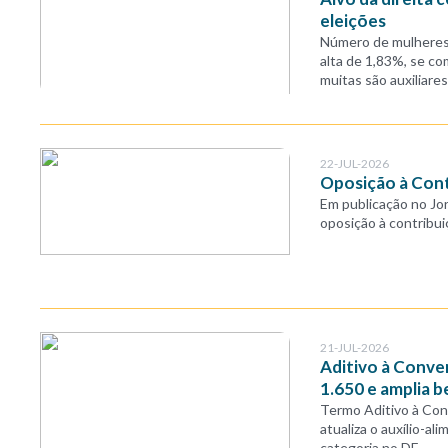
eleições
Número de mulheres 
alta de 1,83%, se c
muitas são auxiliares
22-JUL-2026
Oposição à Cont
Em publicação no Jorn
oposição à contribui
21-JUL-2026
Aditivo à Conve
1.650 e amplia b
Termo Aditivo à Con
atualiza o auxílio-al
categoria no DF