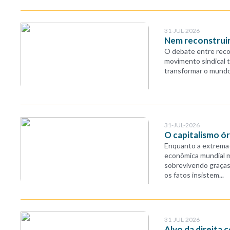
31-JUL-2026
Nem reconstruir,
O debate entre recon
movimento sindical ta
transformar o mundo
31-JUL-2026
O capitalismo ór
Enquanto a extrema-d
econômica mundial m
sobrevivendo graças 
os fatos insistem...
31-JUL-2026
Alvo da direita 