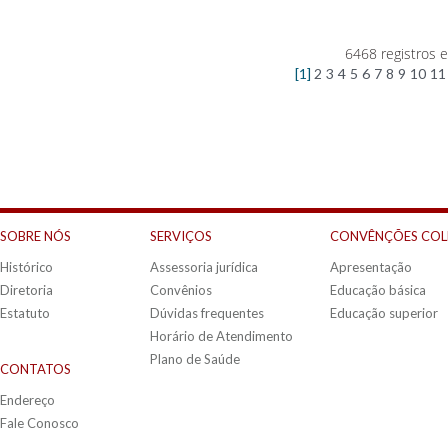
6468 registros 
[1]
2
3
4
5
6
7
8
9
10
11
SOBRE NÓS
SERVIÇOS
CONVÊNÇÕES COL
Histórico
Assessoria jurídica
Apresentação
Diretoria
Convênios
Educação básica
Estatuto
Dúvidas frequentes
Educação superior
Horário de Atendimento
Plano de Saúde
CONTATOS
Endereço
Fale Conosco