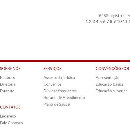
6468 registros e
1
2
3
4
5
6
7
8
9
10
11
SOBRE NÓS
SERVIÇOS
CONVÊNÇÕES COL
Histórico
Assessoria jurídica
Apresentação
Diretoria
Convênios
Educação básica
Estatuto
Dúvidas frequentes
Educação superior
Horário de Atendimento
Plano de Saúde
CONTATOS
Endereço
Fale Conosco