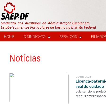
HOME
O SINDICATO
SERVIÇOS
FILIADO
Notícias
1-ABR-2026
Licença-paternid
real do cuidado
Lula sanciona projet
reequilibrar respons