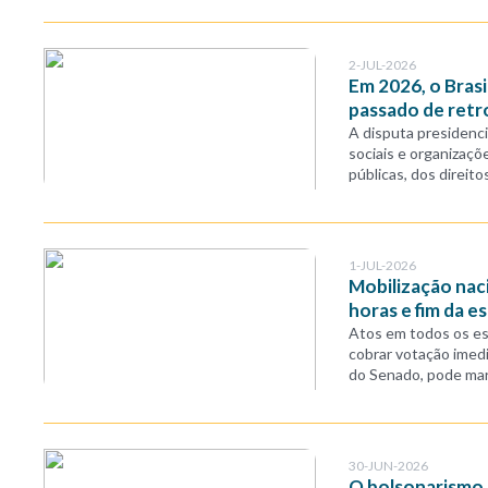
2-JUL-2026
Em 2026, o Brasi
passado de ret
A disputa presidenci
sociais e organizaçõe
públicas, dos direit
1-JUL-2026
Mobilização nac
horas e fim da e
Atos em todos os est
cobrar votação imedi
do Senado, pode mar
30-JUN-2026
O bolsonarismo 