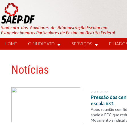
HOME
O SINDICATO
SERVIÇOS
FILIADO
Notícias
2-JUL-2026
Pressão das cent
escala 6×1
Após reunião com lid
apoio à PEC que redu
Movimento sindical v