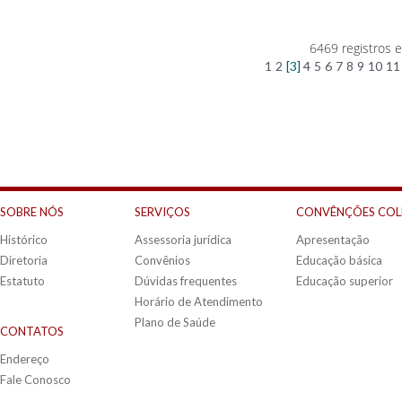
6469 registros 
1
2
[3]
4
5
6
7
8
9
10
11
SOBRE NÓS
SERVIÇOS
CONVÊNÇÕES COL
Histórico
Assessoria jurídica
Apresentação
Diretoria
Convênios
Educação básica
Estatuto
Dúvidas frequentes
Educação superior
Horário de Atendimento
Plano de Saúde
CONTATOS
Endereço
Fale Conosco