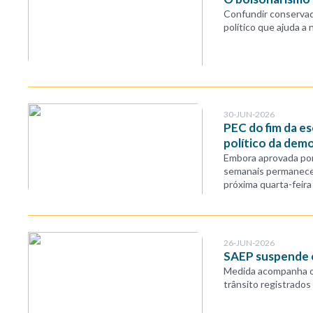
Confundir conservad
político que ajuda a 
30-JUN-2026
PEC do fim da e
político da dem
Embora aprovada por
semanais permanece
próxima quarta-feira
26-JUN-2026
SAEP suspende e
Medida acompanha o 
trânsito registrados 