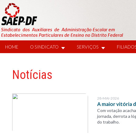
HOME
O SINDICATO
SERVIÇOS
FILIADO
Notícias
28-MAI-2026
A maior vitória
Com votação acachap
jornada, derrota a l
do trabalho.