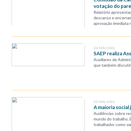
votação do pare
Relatório apresentad
descanso e encerram
aprovação imediata n
26-MAI-2026
SAEP realiza As
Auxiliares de Admini
que também discutir
25-MAI-2026
A maioria social 
Audiências sobre re
mundo do trabalho. 
trabalhador como var