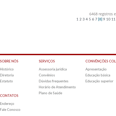
6468 registros 
1
2
3
4
5
6
7
[8]
9
10
11
SOBRE NÓS
SERVIÇOS
CONVÊNÇÕES COL
Histórico
Assessoria jurídica
Apresentação
Diretoria
Convênios
Educação básica
Estatuto
Dúvidas frequentes
Educação superior
Horário de Atendimento
Plano de Saúde
CONTATOS
Endereço
Fale Conosco