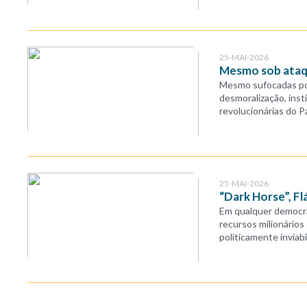
25-MAI-2026
Mesmo sob ataqu
Mesmo sufocadas po
desmoralização, inst
revolucionárias do Pa
25-MAI-2026
“Dark Horse”, Fl
Em qualquer democra
recursos milionários 
politicamente inviab