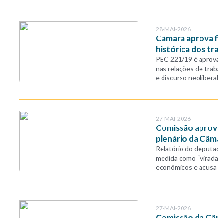
28-MAI-2026
Câmara aprova fi
histórica dos tr
PEC 221/19 é aprova
nas relações de tra
e discurso neoliberal
27-MAI-2026
Comissão aprova 
plenário da Câm
Relatório do deputad
medida como “virada 
econômicos e acusa 
27-MAI-2026
Comissão da Câm