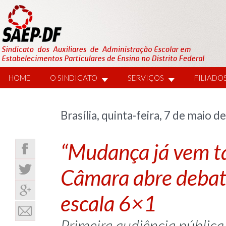
HOME
O SINDICATO
SERVIÇOS
FILIADO
Brasília, quinta-feira, 7 de maio d
“Mudança já vem ta
Câmara abre debate
escala 6×1
Primeira audiência pública