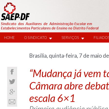
HOME
O SINDICATO
SERVIÇOS
FILIADO
Brasília, quinta-feira, 7 de maio d
“Mudança já vem ta
Câmara abre debate
escala 6×1
Primeira audiência pública