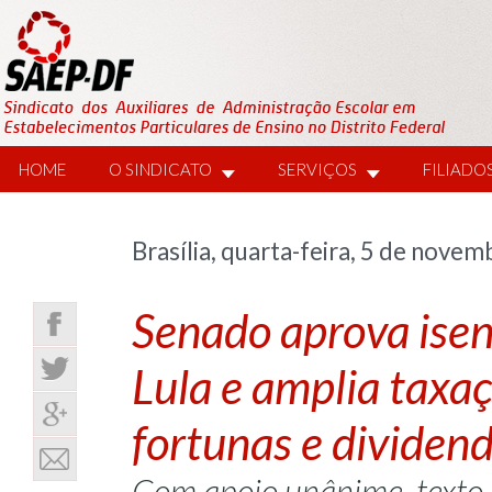
HOME
O SINDICATO
SERVIÇOS
FILIADO
Brasília, quarta-feira, 5 de nove
Senado aprova isen
Lula e amplia taxa
fortunas e dividen
Com apoio unânime, texto 