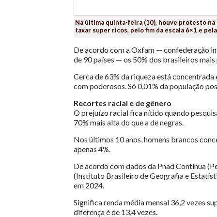
Na última quinta-feira (10), houve protesto na
taxar super ricos, pelo fim da escala 6×1 e pe
De acordo com a Oxfam — confederação inte
de 90 países — os 50% dos brasileiros mai
Cerca de 63% da riqueza está concentrada
com poderosos. Só 0,01% da população poss
Recortes racial e de gênero
O prejuízo racial fica nítido quando pesqui
70% mais alta do que a de negras.
Nos últimos 10 anos, homens brancos conc
apenas 4%.
De acordo com dados da Pnad Contínua (Pe
(Instituto Brasileiro de Geografia e Estatí
em 2024.
Significa renda média mensal 36,2 vezes su
diferença é de 13,4 vezes.