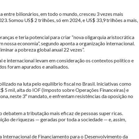
 entre bilionários, em todo o mundo, cresceu 3 vezes mais
3. Somou US$ 2 trilhões, só em 2024, e US$ 33,9 trilhões a mais,
nças e teria potencial para criar “nova oligarquia aristocrática
m nossa economia”, segundo aponta a organização internacional.
liminar a pobreza global anual 22 vezes”.
l e internacional levam em consideração os contextos político e
s foram apurados e analisados.
izado na luta pelo equilíbrio fiscal no Brasil. Iniciativas como
R$ 5 mil, alta do IOF (Imposto sobre Operações Financeiras) e
tona, neste 3º mandato, e enfrentam resistências da oposição no
o debatem a tributação mais eficaz de pessoas super ricas.
ição de riquezas — geradas por toda a sociedade — e, assim,
ia Internacional de Financiamento para o Desenvolvimento da