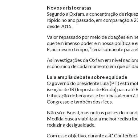
Novos aristocratas
Segundo a Oxfam, a concentração de riqueza
rápido no ano passado, em comparação a 202
desde 2015.
Valor repassado por meio de doações em hera
que tem imenso poder em nossa política e e
E, ao mesmo tempo, “seria suficiente para e
As investigações da Oxfam em nível naciona
econômico de cada momento em que os dado
Lula amplia debate sobre equidade
O governo do presidente Lula (PT) está mobil
isenção de IR (Imposto de Renda) para até 
tributação de heranças e fortunas vieram à 
Congresso e também dos ricos.
Não só o Brasil, mas outros países do mund
Medida busca viabilizar a melhor redistribu
reduzir a desigualdade.
Com esse objetivo, durante a 4ª Conferênc