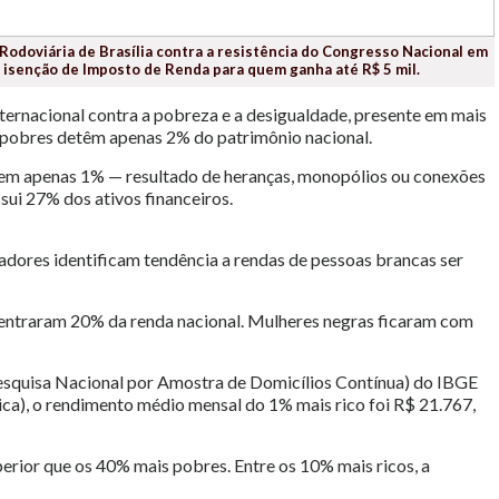
 Rodoviária de Brasília contra a resistência do Congresso Nacional em
la isenção de Imposto de Renda para quem ganha até R$ 5 mil.
rnacional contra a pobreza e a desigualdade, presente em mais
s pobres detêm apenas 2% do patrimônio nacional.
 em apenas 1% — resultado de heranças, monopólios ou conexões
ui 27% dos ativos financeiros.
sadores identificam tendência a rendas de pessoas brancas ser
entraram 20% da renda nacional. Mulheres negras ficaram com
squisa Nacional por Amostra de Domicílios Contínua) do IBGE
stica), o rendimento médio mensal do 1% mais rico foi R$ 21.767,
perior que os 40% mais pobres. Entre os 10% mais ricos, a