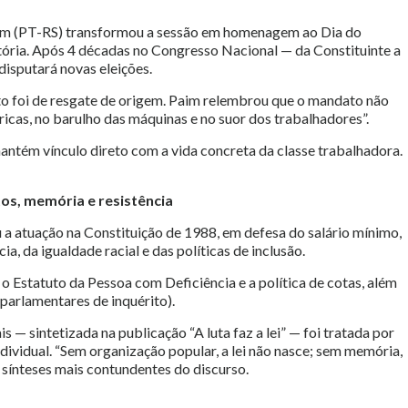
aim (PT-RS) transformou a sessão em homenagem ao Dia do
tória. Após 4 décadas no Congresso Nacional — da Constituinte a
isputará novas eleições.
o foi de resgate de origem. Paim relembrou que o mandato não
ricas, no barulho das máquinas e no suor dos trabalhadores”.
mantém vínculo direto com a vida concreta da classe trabalhadora.
tos, memória e resistência
ou a atuação na Constituição de 1988, em defesa do salário mínimo,
a, da igualdade racial e das políticas de inclusão.
o Estatuto da Pessoa com Deficiência e a política de cotas, além
parlamentares de inquérito).
 — sintetizada na publicação “A luta faz a lei” — foi tratada por
ividual. “Sem organização popular, a lei não nasce; sem memória,
 sínteses mais contundentes do discurso.