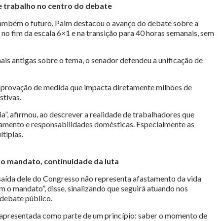
 trabalho no centro do debate
E também o futuro. Paim destacou o avanço do debate sobre a
 no fim da escala 6×1 e na transição para 40 horas semanais, sem
is antigas sobre o tema, o senador defendeu a unificação de
a aprovação de medida que impacta diretamente milhões de
stivas.
ia”, afirmou, ao descrever a realidade de trabalhadores que
camento e responsabilidades domésticas. Especialmente as
tiplas.
o mandato, continuidade da luta
a saída dele do Congresso não representa afastamento da vida
m o mandato”, disse, sinalizando que seguirá atuando nos
 debate público.
i apresentada como parte de um princípio: saber o momento de