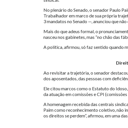
No plenário do Senado, o senador Paulo P
Trabalhador em marco de sua própria traje
3 mandatos no Senado —, anunciou que não d
Mais do que adeus formal, o pronunciament
nasceu nos gabinetes, mas “no chão das fáb
A política, afirmou, só faz sentido quando 
Direi
Ao revisitar a trajetória, o senador destac
dos aposentados, das pessoas com deficiênci
Ele citou marcos como o Estatuto do Idoso, 
da atuação em comissões e CPI (comissões 
A homenagem recebida das centrais sindicais
Paim como reconhecimento coletivo, não ind
os direitos se perdem”, afirmou, em uma das