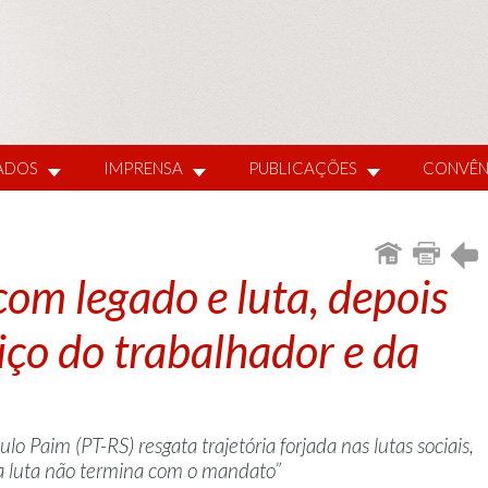
IADOS
IMPRENSA
PUBLICAÇÕES
CONVÊN
om legado e luta, depois
iço do trabalhador e da
 Paim (PT-RS) resgata trajetória forjada nas lutas sociais,
“a luta não termina com o mandato”