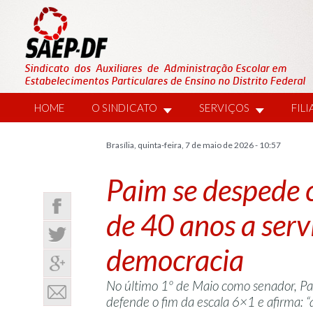
HOME
O SINDICATO
SERVIÇOS
FIL
Brasília, quinta-feira, 7 de maio de 2026 - 10:57
Paim se despede c
de 40 anos a serv
democracia
No último 1º de Maio como senador, Paulo
defende o fim da escala 6×1 e afirma: 