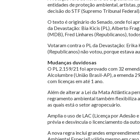
entidades de proteção ambiental, artistas, 
decisão do STF (Supremo Tribunal Federal)
O texto é originário do Senado, onde foi 
da Devastação: Bia Kicis (PL), Alberto Frag
(MDB), Fred Linhares (Republicanos), todos
Votaram contra o PL da Devastação: Erika
(Republicanos) não votou, porque estava a
Mudanças duvidosas
O PL 2.159/21 foi aprovado com 32 emendas
Alcolumbre (União Brasil-AP), a emenda 29 
com licenças em até 1 ano.
Além de alterar a Lei da Mata Atlântica p
regramento ambiental também flexibiliza a l
as quais está o setor agropecuário.
Amplia o uso de LAC (Licença por Adesão e
prévia e desvincula o licenciamento da outo
A nova regra inclui grandes empreendimento
Ambiental Especial) válida mesmo em caso d