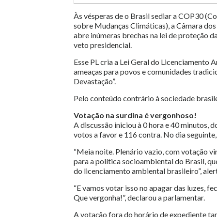
Às vésperas de o Brasil sediar a COP30 (C
sobre Mudanças Climáticas), a Câmara dos 
abre inúmeras brechas na lei de proteção da
veto presidencial.
Esse PL cria a Lei Geral do Licenciamento 
ameaças para povos e comunidades tradicion
Devastação”.
Pelo conteúdo contrário à sociedade brasile
Votação na surdina é vergonhoso!
A discussão iniciou à 0 hora e 40 minutos, d
votos a favor e 116 contra. No dia seguint
“Meia noite. Plenário vazio, com votação v
para a política socioambiental do Brasil, qu
do licenciamento ambiental brasileiro”, a
“E vamos votar isso no apagar das luzes, f
Que vergonha!”, declarou a parlamentar.
A votação fora do horário de expediente ta