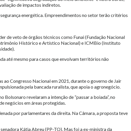
valiação de impactos indiretos.
 segurança energética. Empreendimentos no setor terão critérios
oder de veto de órgãos técnicos como Funai (Fundação Nacional
atrimônio Histórico e Artístico Nacional) e ICMBio (Instituto
idade).
ada até mesmo para casos que envolvam territórios não
s ao Congresso Nacional em 2021, durante o governo de Jair
mpulsionada pela bancada ruralista, que apoia o agronegócio.
no Bolsonaro revelaram a intenção de “passar a boiada”, no
o de negócios em áreas protegidas.
denada por parlamentares da direita. Na Câmara, a proposta teve
a senadora Kátia Abreu (PP-TO). Mas foi a ex-ministra da