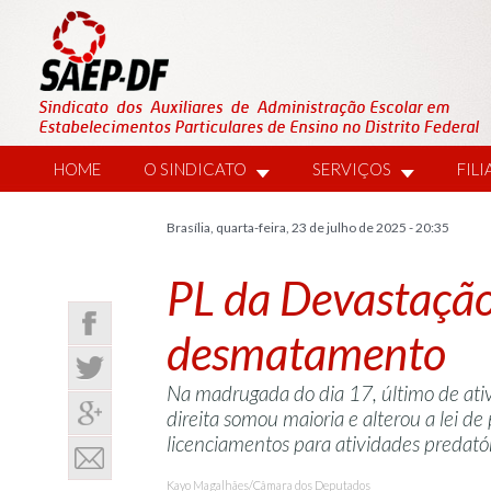
HOME
O SINDICATO
SERVIÇOS
FIL
Brasília, quarta-feira, 23 de julho de 2025 - 20:35
PL da Devastação
desmatamento
Na madrugada do dia 17, último de ativ
direita somou maioria e alterou a lei d
licenciamentos para atividades predató
Kayo Magalhães/Câmara dos Deputados