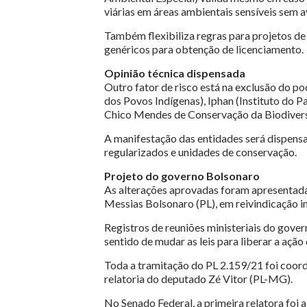
viárias em áreas ambientais sensíveis sem a
Também flexibiliza regras para projetos de
genéricos para obtenção de licenciamento.
Opinião técnica dispensada
Outro fator de risco está na exclusão do p
dos Povos Indígenas), Iphan (Instituto do P
Chico Mendes de Conservação da Biodivers
A manifestação das entidades será dispens
regularizados e unidades de conservação.
Projeto do governo Bolsonaro
As alterações aprovadas foram apresentada
Messias Bolsonaro (PL), em reivindicação i
Registros de reuniões ministeriais do gover
sentido de mudar as leis para liberar a açã
Toda a tramitação do PL 2.159/21 foi coor
relatoria do deputado Zé Vitor (PL-MG).
No Senado Federal, a primeira relatora foi 