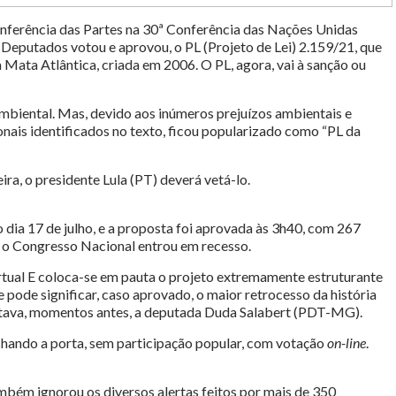
onferência das Partes na 30ª Conferência das Nações Unidas
Deputados votou e aprovou, o PL (Projeto de Lei) 2.159/21, que
 Mata Atlântica, criada em 2006. O PL, agora, vai à sanção ou
Ambiental. Mas, devido aos inúmeros prejuízos ambientais e
ais identificados no texto, ficou popularizado como “PL da
ira, o presidente Lula (PT) deverá vetá-lo.
o dia 17 de julho, e a proposta foi aprovada às 3h40, com 267
e, o Congresso Nacional entrou em recesso.
irtual E coloca-se em pauta o projeto extremamente estruturante
e pode significar, caso aprovado, o maior retrocesso da história
lertava, momentos antes, a deputada Duda Salabert (PDT-MG).
echando a porta, sem participação popular, com votação
on-line
.
mbém ignorou os diversos alertas feitos por mais de 350