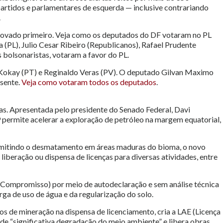
partidos e parlamentares de esquerda — inclusive contrariando
.
aprovado primeiro. Veja como os deputados do DF votaram no PL
a (PL), Julio Cesar Ribeiro (Republicanos), Rafael Prudente
 bolsonaristas, votaram a favor do PL.
 Kokay (PT) e Reginaldo Veras (PV). O deputado Gilvan Maximo
usente.
Veja como votaram todos os deputados
.
. Apresentada pelo presidente do Senado Federal, Davi
permite acelerar a exploração de petróleo na margem equatorial,
ermitindo o desmatamento em áreas maduras do bioma, o novo
iberação ou dispensa de licenças para diversas atividades, entre
 Compromisso) por meio de autodeclaração e sem análise técnica
rga de uso de água e da regularização do solo.
s de mineração na dispensa de licenciamento, cria a LAE (Licença
e “significativa degradação do meio ambiente” e libera obras,