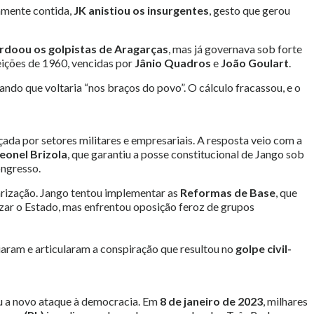
amente contida,
JK anistiou os insurgentes
, gesto que gerou
rdoou os golpistas de Aragarças
, mas já governava sob forte
leições de 1960, vencidas por
Jânio Quadros
e
João Goulart
.
ndo que voltaria “nos braços do povo”. O cálculo fracassou, e o
ada por setores militares e empresariais. A resposta veio com a
eonel Brizola
, que garantiu a posse constitucional de Jango sob
ongresso.
larização. Jango tentou implementar as
Reformas de Base
, que
ar o Estado, mas enfrentou oposição feroz de grupos
iaram e articularam a conspiração que resultou no
golpe civil-
tiu a novo ataque à democracia. Em
8 de janeiro de 2023
, milhares