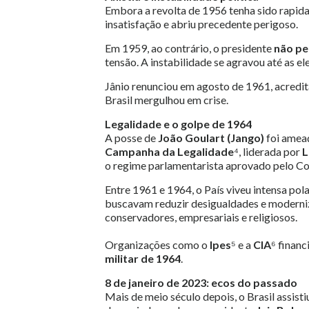
Embora a revolta de 1956 tenha sido rapid
insatisfação e abriu precedente perigoso.
Em 1959, ao contrário, o presidente
não pe
tensão. A instabilidade se agravou até as e
Jânio renunciou em agosto de 1961, acredita
Brasil mergulhou em crise.
Legalidade e o golpe de 1964
A posse de
João Goulart (Jango)
foi ameaç
Campanha da Legalidade
⁴, liderada por
L
o regime parlamentarista aprovado pelo C
Entre 1961 e 1964, o País viveu intensa po
buscavam reduzir desigualdades e moderniz
conservadores, empresariais e religiosos.
Organizações como o
Ipes
⁵ e a
CIA
⁶ financ
militar de 1964
.
8 de janeiro de 2023: ecos do passado
Mais de meio século depois, o Brasil assis