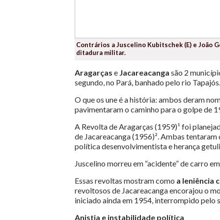
Contrários a Juscelino Kubitschek (E) e João G
ditadura militar.
Aragarças
e
Jacareacanga
são 2 municípi
segundo, no Pará, banhado pelo rio Tapajós
O que os une é a história: ambos deram nom
pavimentaram o caminho para o golpe de 1
A Revolta de Aragarças (1959)¹ foi planeja
de Jacareacanga (1956)². Ambas tentaram 
política desenvolvimentista e herança get
Juscelino morreu em “acidente” de carro em
Essas revoltas mostram como
a leniência
revoltosos de Jacareacanga encorajou o mo
iniciado ainda em 1954, interrompido pelo s
Anistia e instabilidade política