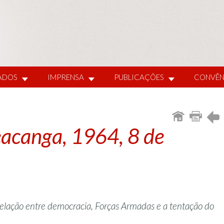
IADOS
IMPRENSA
PUBLICAÇÕES
CONVÊN
eacanga, 1964, 8 de
relação entre democracia, Forças Armadas e a tentação do