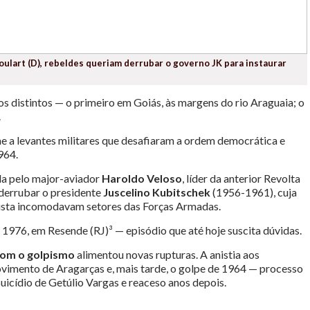
oulart (D), rebeldes queriam derrubar o governo JK para instaurar
os distintos — o primeiro em Goiás, às margens do rio Araguaia; o
.
e a levantes militares que desafiaram a ordem democrática e
964.
da pelo major-aviador
Haroldo Veloso
, líder da anterior Revolta
derrubar o presidente
Juscelino Kubitschek
(1956-1961), cuja
ulista incomodavam setores das Forças Armadas.
 1976, em Resende (RJ)³ — episódio que até hoje suscita dúvidas.
 com o golpismo
alimentou novas rupturas. A anistia aos
vimento de Aragarças e, mais tarde, o golpe de 1964 — processo
uicídio de Getúlio Vargas e reaceso anos depois.