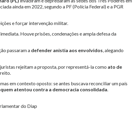
naro (PL)
invadiram e depredaram as sedes dos Três Poderes em
iciada ainda em 2022, segundo a PF (Polícia Federal) e a PGR
ições e forçar intervenção militar.
oi imediata. Houve prisões, condenações e ampla defesa da
ição passaram a
defender anistia aos envolvidos
, alegando
juristas rejeitam a proposta, por representá-la como
ato de
reito.
, mas em contexto oposto: se antes buscava reconciliar um país
 quem atentou contra a democracia consolidada
.
parlamentar do Diap