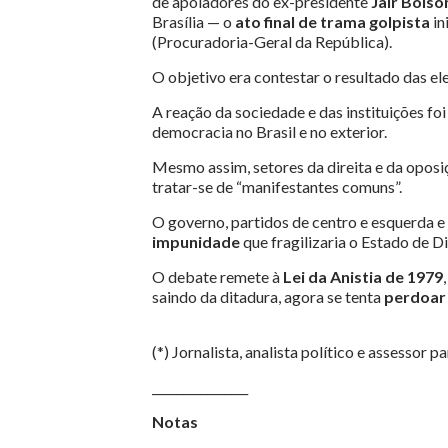
de apoiadores do ex-presidente
Jair Bolso
Brasília — o
ato final de trama golpista
in
(Procuradoria-Geral da República).
O objetivo era contestar o resultado das ele
A reação da sociedade e das instituições f
democracia no Brasil e no exterior.
Mesmo assim, setores da direita e da opos
tratar-se de “manifestantes comuns”.
O governo, partidos de centro e esquerda e 
impunidade
que fragilizaria o Estado de Di
O debate remete à
Lei da Anistia de 1979
saindo da ditadura, agora se tenta
perdoar
(*) Jornalista, analista político e assessor 
________________
Notas