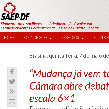
HOME
O SINDICATO
SERVIÇOS
FILIADO
Brasília, quinta-feira, 7 de maio d
“Mudança já vem ta
Câmara abre debate
escala 6×1
Primeira audiência pública