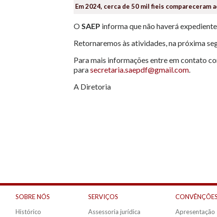
Em 2024, cerca de 50 mil fieis compareceram a
O
SAEP
informa que não haverá expediente 
Retornaremos às atividades, na próxima seg
Para mais informações entre em contato com
para
secretaria.saepdf@gmail.com
.
A Diretoria
SOBRE NÓS
SERVIÇOS
CONVÊNÇÕES
Histórico
Assessoria jurídica
Apresentação