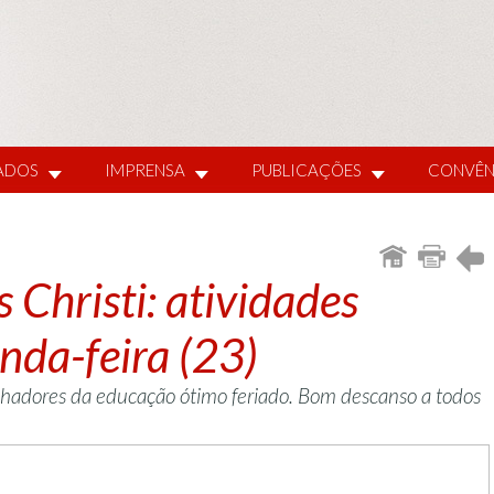
IADOS
IMPRENSA
PUBLICAÇÕES
CONVÊN
 Christi: atividades
nda-feira (23)
lhadores da educação ótimo feriado. Bom descanso a todos