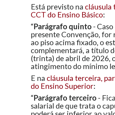
Está previsto na
cláusula 
CCT do Ensino Básico
:
“
Parágrafo quinto
- Caso 
presente Convenção, for 
ao piso acima fixado, o e
complementará, a título d
(trinta) de abril de 2026, 
atingimento do mínimo le
E na
cláusula terceira, p
do Ensino Superior
:
“
Parágrafo terceiro
- Fic
salarial de que trata o c
poderá ser inferior ao va