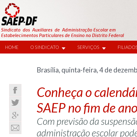
HOME
O SINDICATO
SERVIÇOS
FILIADO
Brasília, quinta-feira, 4 de dezem
Conheça o calendár
SAEP no fim de an
Com previsão da suspensão 
administração escolar pode