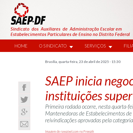
HOME
O SINDICATO
SERVIÇOS
FIL
Brasília, quarta-feira, 23 de abril de 2025 - 15:30
SAEP inicia negoc
instituições super
Primeira rodada ocorre, nesta quarta-f
Mantenedoras de Estabelecimentos de En
reivindicações aprovadas pela categori
Imagem de rawpixel.com no Freepik