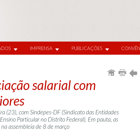
IADOS
IMPRENSA
PUBLICAÇÕES
CONVÊN
iação salarial com
iores
eira (23), com Sindepes-DF (Sindicato das Entidades
sino Particular no Distrito Federal). Em pauta, as
a na assembleia de 8 de março