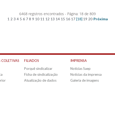
6468 registros encontrados - Página: 18 de 809
1
2
3
4
5
6
7
8
9
10
11
12
13
14
15
16
17
[18]
19
20
Próxima
 COLETIVAS
FILIADOS
IMPRENSA
Porquê sindicalizar
Notícias Saep
ca
Ficha de sindicalização
Notícias da imprensa
rior
Atualização de dados
Galeria de imagens