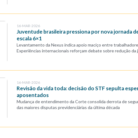
16-MAR-2026
Juventude brasileira pressiona por nova jornada de
escala 6×1
Levantamento da Nexus indica apoio maciço entre trabalhadore
Experiências internacionais reforçam debate sobre redução da 
16-MAR-2026
Revisão da vida toda: decisão do STF sepulta espe
aposentados
Mudança de entendimento da Corte consolida derrota de segu
das maiores disputas previdenciárias da última década