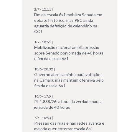
2/7 - 12:11 |
Fim da escala 6x1 mobiliza Senado em
debate histórico, mas PEC ainda
aguarda definição de calendário na
CCJ
1/7 - 10:51 |
Mobilização nacional amplia pressão
sobre Senado por jornada de 40 horas
e fim da escala 6×1
18/6 - 20:32 |
Governo abre caminho para votações
na Câmara, mas mantém ofensiva pelo
fim da escala 6×1
16/6 - 17:5 |
PL 1.838/26: a hora da verdade para a
jornada de 40 horas
7/5 - 10:53 |
Pressão das ruas e nas redes avança e
maioria quer enterrar escala 6×1