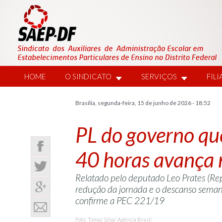
HOME
O SINDICATO
SERVIÇOS
FIL
Brasília, segunda-feira, 15 de junho de 2026 - 18:52
PL do governo qu
40 horas avança
Relatado pelo deputado Leo Prates (Re
redução da jornada e o descanso seman
confirme a PEC 221/19
Foto: Tomaz Silva/ Agência Brasil