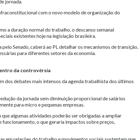
de jornada.
infraconstitucional com o novo modelo de organização do
como a duração normal do trabalho, o descanso semanal
iais existentes hoje na legislação brasileira.
 pelo Senado, caberá ao PL detalhar os mecanismos de transição,
essárias para diferentes setores da economia.
entro da controvérsia
m dos debates mais intensos da agenda trabalhista dos últimos
edução da jornada sem diminuição proporcional de salários
almente para micro e pequenas empresas.
 que algumas atividades poderão ser obrigadas a ampliar
de funcionamento, o que geraria impactos sobre preços,
istas em relações do trabalho e movimentos sociais sustentam que