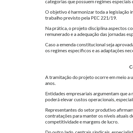
categorias que possuem regimes especiais 
O objetivo é harmonizar toda a legislação 
trabalho previsto pela PEC 221/19.
Na prática, o projeto disciplina aspectos 
remunerado e a adequação das jornadas espec
Caso a emenda constitucional seja aprovada
os regimes específicos e as adaptações nec
C
A tramitação do projeto ocorre em meio a u
anos.
Entidades empresariais argumentam que a r
poderá elevar custos operacionais, especi
Representantes do setor produtivo afirmam
contratações para manter os níveis atuais 
competitividade e margens de lucro.
Do outro lado, centrais sindicais, especial