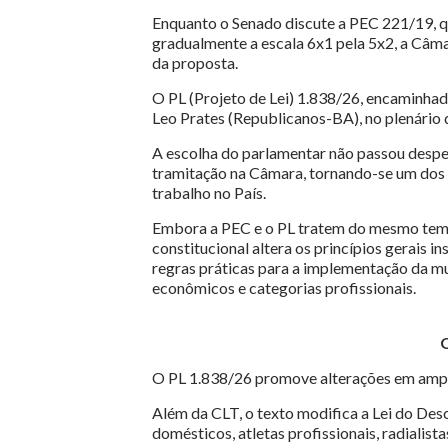
Enquanto o Senado discute a PEC 221/19, qu
gradualmente a escala 6x1 pela 5x2, a Câ
da proposta.
O PL (Projeto de Lei) 1.838/26, encaminhad
Leo Prates (Republicanos-BA), no plenário 
A escolha do parlamentar não passou despe
tramitação na Câmara, tornando-se um dos 
trabalho no País.
Embora a PEC e o PL tratem do mesmo tema,
constitucional altera os princípios gerais in
regras práticas para a implementação da mu
econômicos e categorias profissionais.
O
O PL 1.838/26 promove alterações em amplo 
Além da CLT, o texto modifica a Lei do De
domésticos, atletas profissionais, radialis